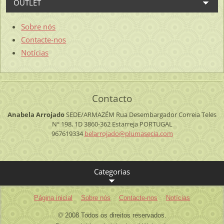
OUTLET
Sobre nós
Contacte-nos
Notícias
Contacto
Anabela Arrojado
SEDE/ARMAZÉM
Rua Desembargador Correia Teles
Nº 198, 1D
3860-362 Estarreja
PORTUGAL
967619334
belarroj
ado@plum
asecia.c
om
Categorias
Página inicial
Sobre nós
Contacte-nos
Notícias
© 2008 Todos os direitos reservados.