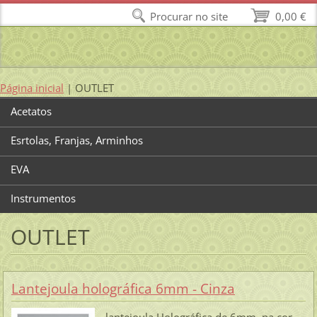
Procurar no site
0,00 €
Página inicial
|
OUTLET
Acetatos
Esrtolas, Franjas, Arminhos
EVA
Instrumentos
OUTLET
Lantejoula holográfica 6mm - Cinza