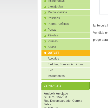
Instrumentos
Lantejoulas
Malha Plástica
Pastilhas
Pedras Acrílicas
lantejoula
Penas
Vendida em
Pérolas
preço para
Plumas
Strass
OUTLET
Acetatos
Esrtolas, Franjas, Arminhos
EVA
Instrumentos
CONTACTO
Anabela Arrojado
SEDE/ARMAZÉM
Rua Desembargador Correia
Teles