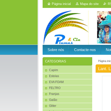
Página inicial
Mapa do site
R
Sobre nós
Contacte-nos
Not
Página inic
CATEGORIAS
Lant. 
Capim
Estolas
EVA FOAM
FELTRO
Franjas
Galão
Gliter