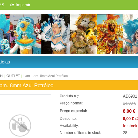
SS
Imprimir
ícias
ial
|
OUTLET
|
Lant. Lam. 8mm Azul Petróleo
Lam. 8mm Azul Petróleo
AD6901
Produto n.;:
14,00 €
Preço normal:
8,00 €
Preço especial:
6,00 €
(
Desconto:
In stock
Availability:
28
Number of items in stock: