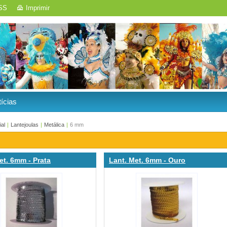
SS
Imprimir
ícias
ial
|
Lantejoulas
|
Metálica
|
6 mm
et. 6mm - Prata
Lant. Met. 6mm - Ouro