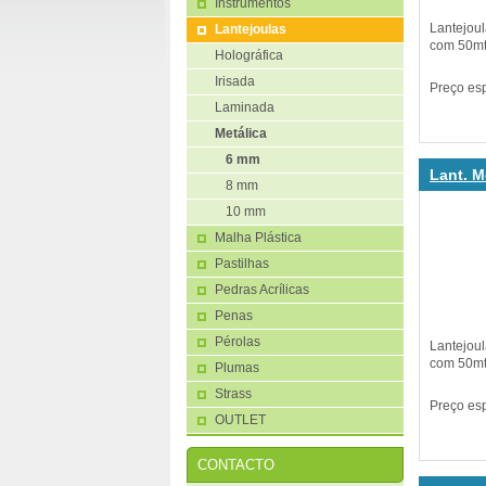
Instrumentos
Lantejou
Lantejoulas
com 50mt.
Holográfica
Irisada
Preço es
Laminada
Metálica
6 mm
Lant. M
8 mm
10 mm
Malha Plástica
Pastilhas
Pedras Acrílicas
Penas
Pérolas
Lantejou
com 50mt.
Plumas
Strass
Preço es
OUTLET
CONTACTO