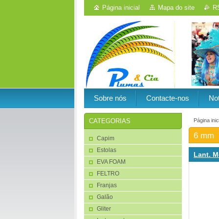
Página inicial
Mapa do site
R
Sobre nós
Contacte-nos
Not
Página inic
CATEGORIAS
6 mm
Capim
Estolas
Lant. M
EVA FOAM
FELTRO
Franjas
Galão
Gliter