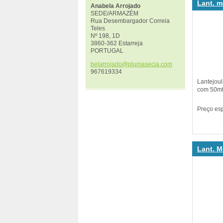
Lant. m
Anabela Arrojado
SEDE/ARMAZÉM
Rua Desembargador Correia
Teles
Nº 198, 1D
3860-362 Estarreja
PORTUGAL
belarroj
ado@plum
asecia.c
om
967619334
Lantejou
com 50mt.
Preço es
Lant. M