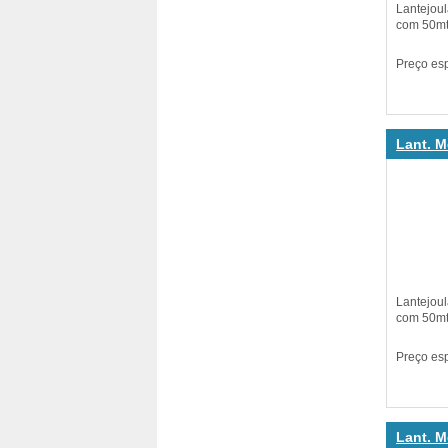
Lantejou
com 50mt.
Preço es
Lant. M
Lantejou
com 50mt.
Preço es
Lant. M