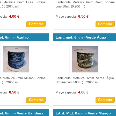
la Metálica 6mm Lilás. Bobine
Lantejoula Metálica 6mm Roxo, bobine
 ( 0.20€ o mt)
com 50mt. (0.20€ mt)
4,00 €
6,50 €
pecial:
Preço especial:
Comprar
Comprar
et. 6mm - Azulao
Lant. met. 6mm - Verde Água
la Metálica 6mm Azulão. Bobine
Lantejoula Metálica 6mm Verde Água.
 ( 0.20€ o mt)
Bobine com 50mt. ( 0.20€ o mt)
6,50 €
4,00 €
pecial:
Preço especial:
Comprar
Comprar
et. 6mm - Verde Bandeira
LAnt. MEt. 6 mm - Verde Musgo