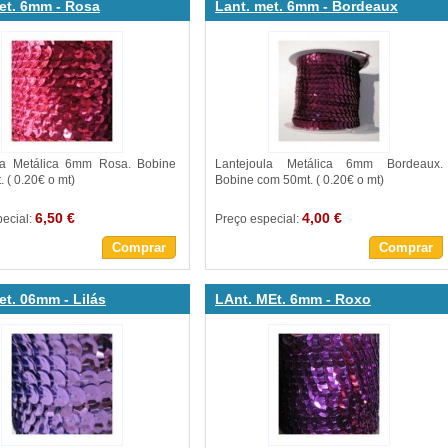
et. 6mm - Rosa
Lant. met. 6mm - Bordeaux
la Metálica 6mm Rosa. Bobine
Lantejoula Metálica 6mm Bordeaux.
 ( 0.20€ o mt)
Bobine com 50mt. ( 0.20€ o mt)
6,50 €
4,00 €
pecial:
Preço especial:
Comprar
Comprar
et. 06mm - Lilás
LAnt. MEt. 6mm - Roxo