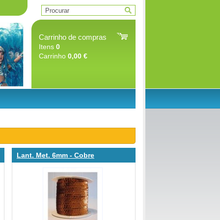
Carrinho de compras
Itens
0
Carrinho
0,00 €
Lant. Met. 6mm - Cobre