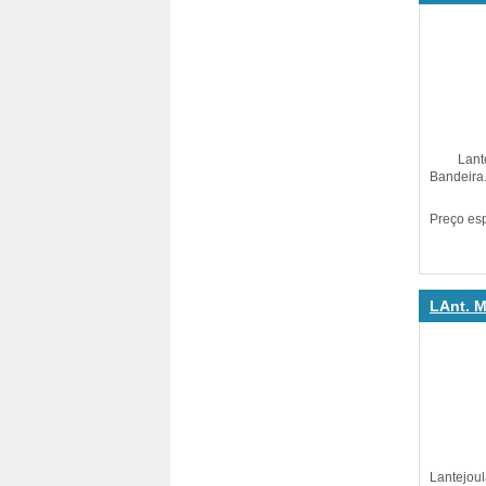
Lantej
Bandeira.
Preço es
LAnt. M
Lantejo