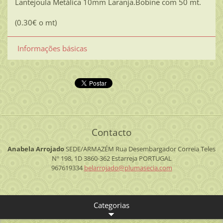
Lantejoula Metálica 10mm Laranja.Bobine com 50 mt.
(0.30€ o mt)
Informações básicas
Contacto
Anabela Arrojado
SEDE/ARMAZÉM
Rua Desembargador Correia Teles
Nº 198, 1D
3860-362 Estarreja
PORTUGAL
967619334
belarroj
ado@plum
asecia.c
om
Categorias