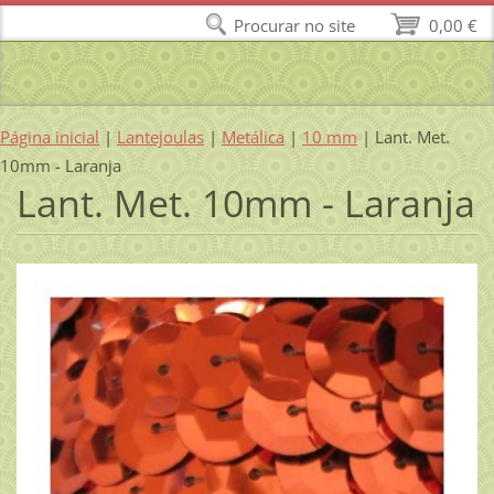
Procurar no site
0,00 €
Página inicial
|
Lantejoulas
|
Metálica
|
10 mm
|
Lant. Met.
10mm - Laranja
Lant. Met. 10mm - Laranja