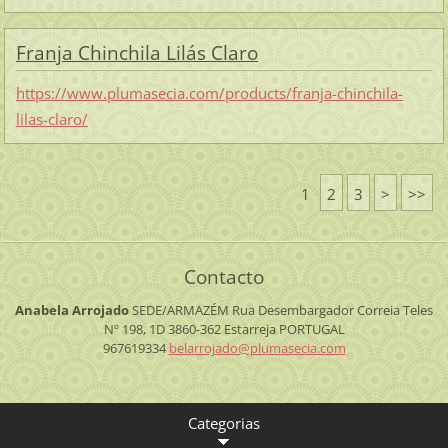
Franja Chinchila Lilás Claro
https://www.plumasecia.com/products/franja-chinchila-
lilas-claro/
1
2
3
>
>>
Contacto
Anabela Arrojado
SEDE/ARMAZÉM
Rua Desembargador Correia Teles
Nº 198, 1D
3860-362 Estarreja
PORTUGAL
967619334
belarroj
ado@plum
asecia.c
om
Categorias