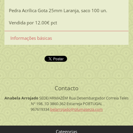
Pedra Acrílica Gota 25mm Laranja, saco 100 un.
Vendida por 12.00€ pct
Informações básicas
Contacto
Anabela Arrojado
SEDE/ARMAZÉM
Rua Desembargador Correia Teles
Nº 198, 1D
3860-362 Estarreja
PORTUGAL
967619334
belarroj
ado@plum
asecia.c
om
Categorias