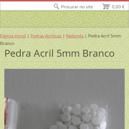
Procurar no site
0,00 €
Página inicial
|
Pedras Acrílicas
|
Redonda
|
Pedra Acril 5mm
Branco
Pedra Acril 5mm Branco