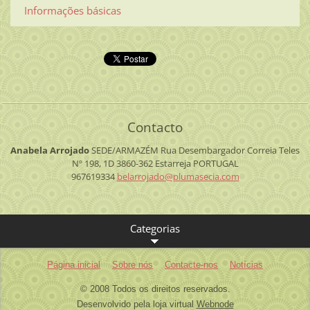
Informações básicas
Contacto
Anabela Arrojado
SEDE/ARMAZÉM
Rua Desembargador Correia Teles
Nº 198, 1D
3860-362 Estarreja
PORTUGAL
967619334
belarroj
ado@plum
asecia.c
om
Categorias
Página inicial
Sobre nós
Contacte-nos
Notícias
© 2008 Todos os direitos reservados.
Desenvolvido pela loja virtual
Webnode