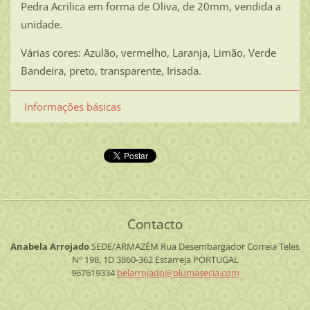
Pedra Acrilica em forma de Oliva, de 20mm, vendida a
unidade.
Várias cores: Azulão, vermelho, Laranja, Limão, Verde
Bandeira, preto, transparente, Irisada.
Informações básicas
Contacto
Anabela Arrojado
SEDE/ARMAZÉM
Rua Desembargador Correia Teles
Nº 198, 1D
3860-362 Estarreja
PORTUGAL
967619334
belarroj
ado@plum
asecia.c
om