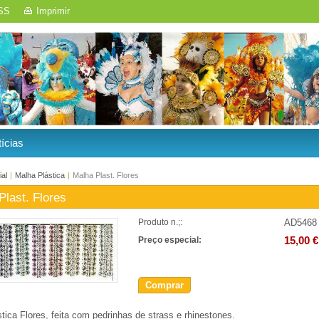
SS
Imprimir
ícias
ial
|
Malha Plástica
|
Malha Plast. Flores
Plast. Flores
AD5468
Produto n.;:
15,00 €
Preço especial:
Comprar
tica Flores, feita com pedrinhas de strass e rhinestones.