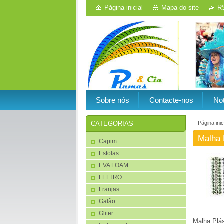
Página inicial
Mapa do site
R
Sobre nós
Contacte-nos
Not
Página inic
CATEGORIAS
Malha 
Capim
Estolas
EVA FOAM
FELTRO
Franjas
Galão
Gliter
Malha Plás