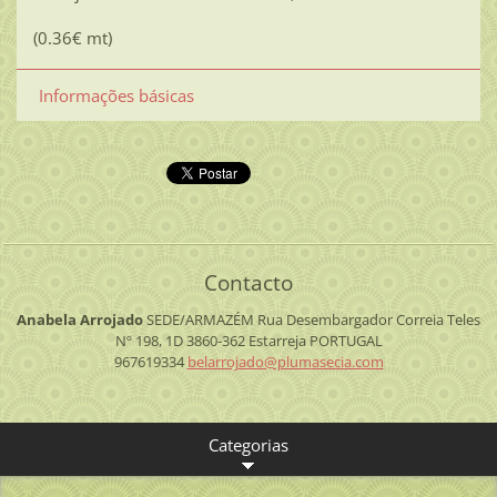
(0.36€ mt)
Informações básicas
Contacto
Anabela Arrojado
SEDE/ARMAZÉM
Rua Desembargador Correia Teles
Nº 198, 1D
3860-362 Estarreja
PORTUGAL
967619334
belarroj
ado@plum
asecia.c
om
Categorias