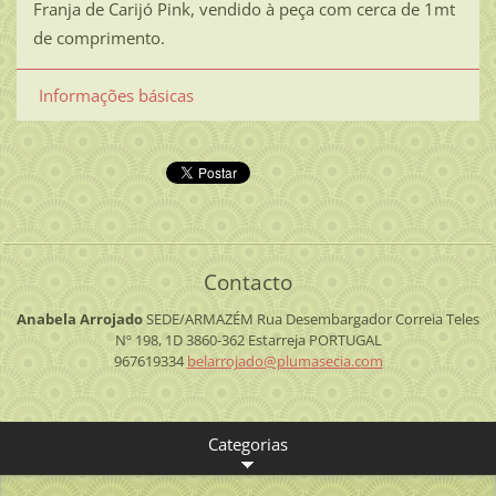
Franja de Carijó Pink, vendido à peça com cerca de 1mt
de comprimento.
Informações básicas
Contacto
Anabela Arrojado
SEDE/ARMAZÉM
Rua Desembargador Correia Teles
Nº 198, 1D
3860-362 Estarreja
PORTUGAL
967619334
belarroj
ado@plum
asecia.c
om
Categorias