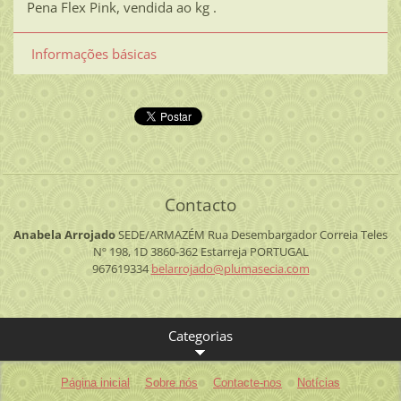
Pena Flex Pink, vendida ao kg .
Informações básicas
Contacto
Anabela Arrojado
SEDE/ARMAZÉM
Rua Desembargador Correia Teles
Nº 198, 1D
3860-362 Estarreja
PORTUGAL
967619334
belarroj
ado@plum
asecia.c
om
Categorias
Página inicial
Sobre nós
Contacte-nos
Notícias