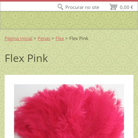
Procurar no site
0,00 €
Página inicial
>
Penas
>
Flex
>
Flex Pink
Flex Pink