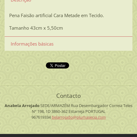
Pena Faisão artificial Cara Metade em Tecido.
Tamanho 43cm x 5,50cm
Informações básicas
Contacto
Anabela Arrojado
SEDE/ARMAZÉM
Rua Desembargador Correia Teles
Nº 198, 1D
3860-362 Estarreja
PORTUGAL
967619334
belarroj
ado@plum
asecia.c
om