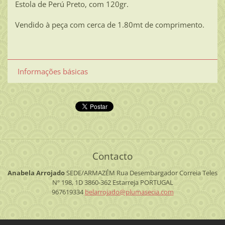
Estola de Perú Preto, com 120gr.
Vendido à peça com cerca de 1.80mt de comprimento.
Informações básicas
Contacto
Anabela Arrojado
SEDE/ARMAZÉM
Rua Desembargador Correia Teles
Nº 198, 1D
3860-362 Estarreja
PORTUGAL
967619334
belarroj
ado@plum
asecia.c
om