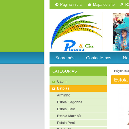
Página inicial
Mapa do site
R
Sobre nós
Contacte-nos
Not
Página inic
CATEGORIAS
Estola
Capim
Estolas
Arminho
Estola Cegonha
Estola Galo
Estola Marabú
Estola Perú