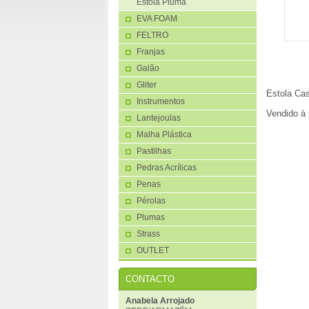
Estola Pluma
EVA FOAM
FELTRO
Franjas
Galão
Gliter
Estola Cas
Instrumentos
Vendido à 
Lantejoulas
Malha Plástica
Pastilhas
Pedras Acrílicas
Penas
Pérolas
Plumas
Strass
OUTLET
CONTACTO
Anabela Arrojado