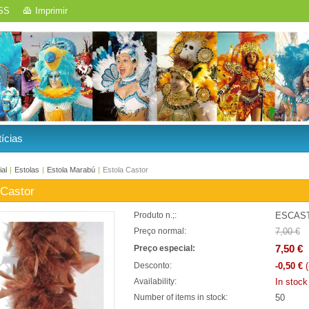
SS
Imprimir
ícias
ial
|
Estolas
|
Estola Marabú
|
Estola Castor
 Castor
ESCAS
Produto n.;:
7,00 €
Preço normal:
7,50 €
Preço especial:
-0,50 €
(
Desconto:
In stock
Availability:
50
Number of items in stock: