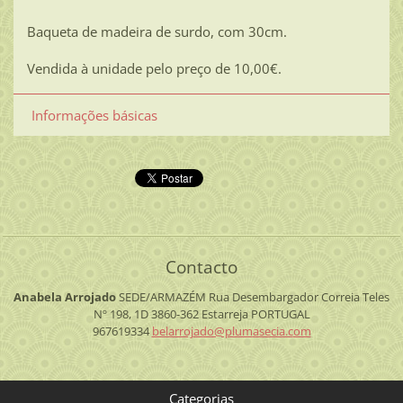
Baqueta de madeira de surdo, com 30cm.
Vendida à unidade pelo preço de 10,00€.
Informações básicas
Contacto
Anabela Arrojado
SEDE/ARMAZÉM
Rua Desembargador Correia Teles
Nº 198, 1D
3860-362 Estarreja
PORTUGAL
967619334
belarroj
ado@plum
asecia.c
om
Categorias