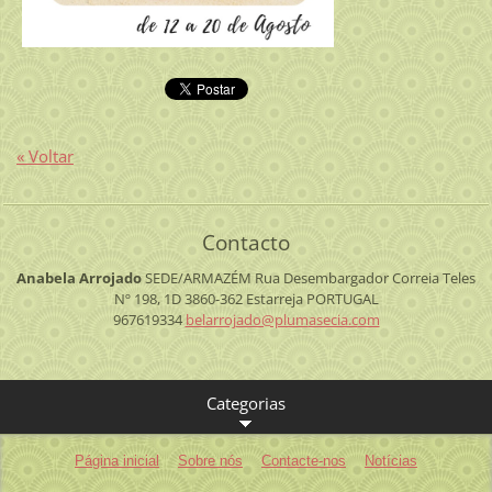
« Voltar
Contacto
Anabela Arrojado
SEDE/ARMAZÉM
Rua Desembargador Correia Teles
Nº 198, 1D
3860-362 Estarreja
PORTUGAL
967619334
belarroj
ado@plum
asecia.c
om
Categorias
Página inicial
Sobre nós
Contacte-nos
Notícias